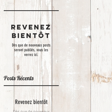
Revenez
bientôt
Dès que de nouveaux posts
seront publiés, vous les
verrez ici.
Posts Récents
Revenez bientôt
Dès que de nouveaux