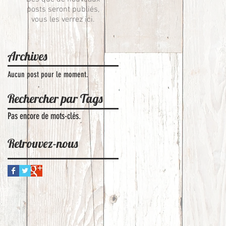
posts seront publiés,
vous les verrez ici.
Archives
Aucun post pour le moment.
Rechercher par Tags
Pas encore de mots-clés.
Retrouvez-nous