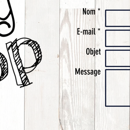
Nom *
E-mail *
Objet
Message