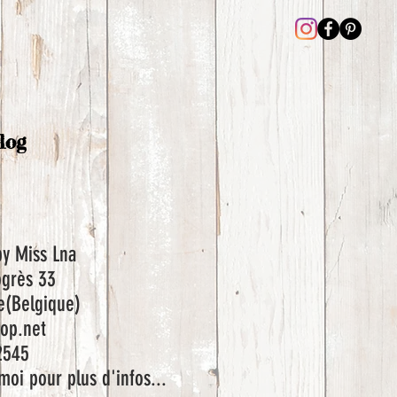
log
by Miss Lna
ogrès 33
e(Belgique)
op.net
2545
moi pour plus d'infos...