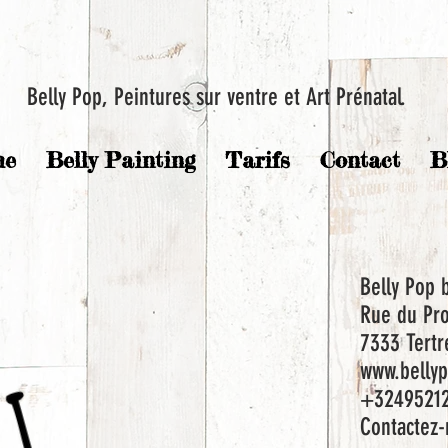
Belly Pop, Peintures sur ventre et Art Prénatal.
me
Belly Painting
Tarifs
Contact
B
Belly Pop 
Rue du Pr
7333 Tertr
www.bellyp
+3249521
Contactez-